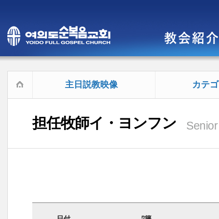
主日説教映像
カテゴ
担任牧師イ・ヨンフン
Senior
日付
ﾜ籐