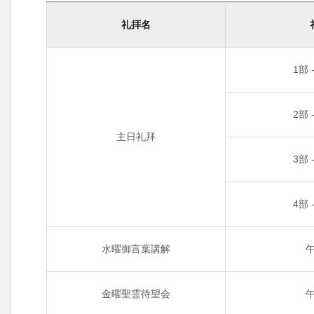
礼拝名
1部 
2部 
主日礼拜
3部 
4部 
水曜御言葉講解
午
金曜聖霊待望会
午